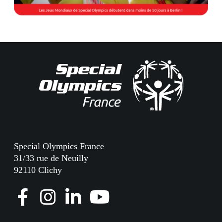
Special Olympics France
31/33 rue de Neuilly
92110 Clichy
F
I
L
Y
a
n
i
o