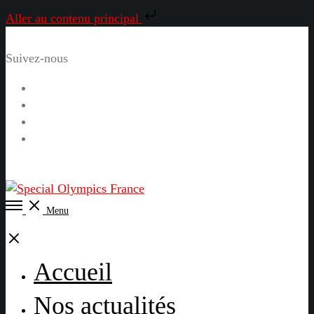
Aller au contenu principal
Suivez-nous
Facebook
Instagram
LinkedIn
YouTube
Open
Menu
Menu
Close
Accueil
Nos actualités