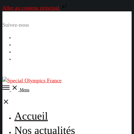
Aller au contenu principal
Suivez-nous
Facebook
Instagram
LinkedIn
YouTube
Open
Menu
Menu
Close
Accueil
Nos actualités