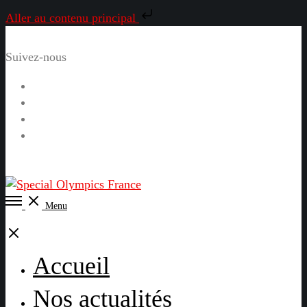
Aller au contenu principal
Suivez-nous
Facebook
Instagram
LinkedIn
YouTube
Open
Menu
Menu
Close
Accueil
Nos actualités