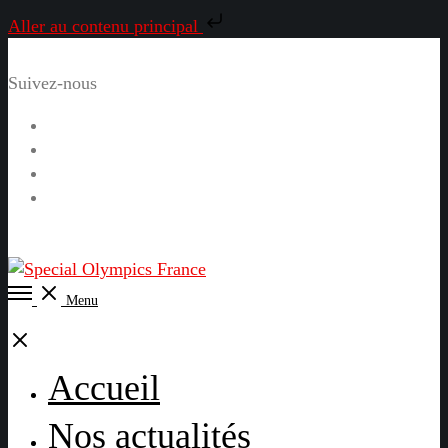
Aller au contenu principal
Suivez-nous
Facebook
Instagram
LinkedIn
YouTube
Open
Menu
Menu
Close
Accueil
Nos actualités