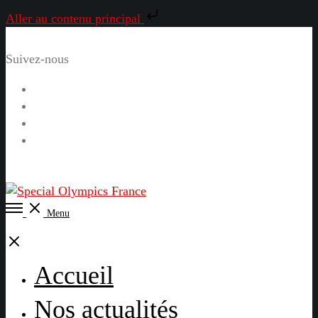
Aller au contenu principal
Suivez-nous
Facebook
Instagram
LinkedIn
YouTube
Open
Menu
Menu
Close
Accueil
Nos actualités