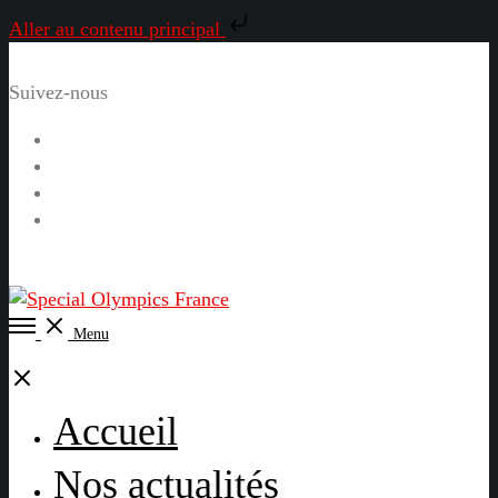
Aller au contenu principal
Suivez-nous
Facebook
Instagram
LinkedIn
YouTube
Open
Menu
Menu
Close
Accueil
Nos actualités