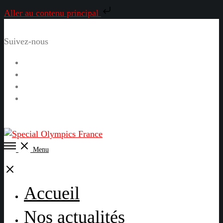
Aller au contenu principal
Suivez-nous
Facebook
Instagram
LinkedIn
YouTube
Open
Menu
Menu
Close
Accueil
Nos actualités