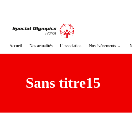
te
n
u
p
ri
n
ci
Accueil
Nos actualités
L’association
Nos événements
N
p
al
Sans titre15