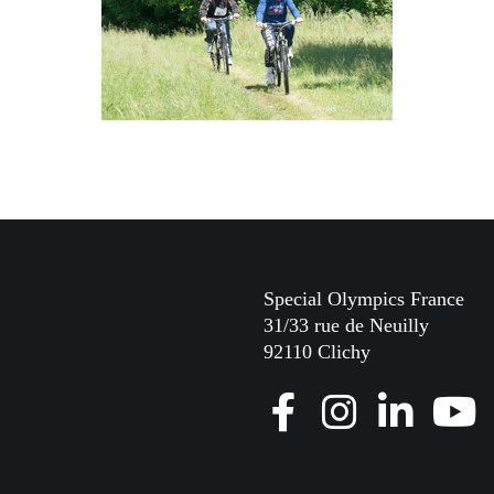
Special Olympics France
31/33 rue de Neuilly
92110 Clichy
F
I
L
Y
a
n
i
o
c
s
n
u