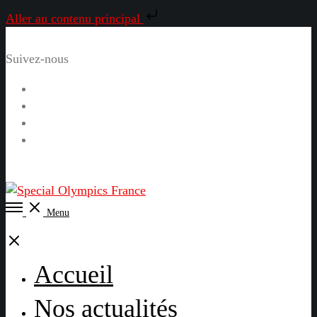
Aller au contenu principal
Suivez-nous
Facebook
Instagram
LinkedIn
YouTube
Open
Menu
Menu
Close
Accueil
Nos actualités