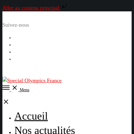
Aller au contenu principal
Suivez-nous
Facebook
Instagram
LinkedIn
YouTube
Open
Menu
Menu
Close
Accueil
Nos actualités