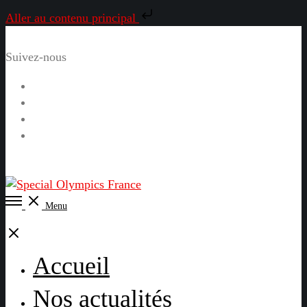
Aller au contenu principal
Suivez-nous
Facebook
Instagram
LinkedIn
YouTube
Open
Menu
Menu
Close
Accueil
Nos actualités