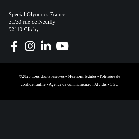
Special Olympics France
31/33 rue de Neuilly
92110 Clichy
F
I
L
Y
a
n
i
o
c
s
n
u
e
t
k
T
©2026 Tous droits réservés -
Mentions légales
-
Politique de
confidentialité
-
Agence de communication Alvidis
-
CGU
b
a
e
u
o
g
d
b
o
r
I
e
k
a
n
m