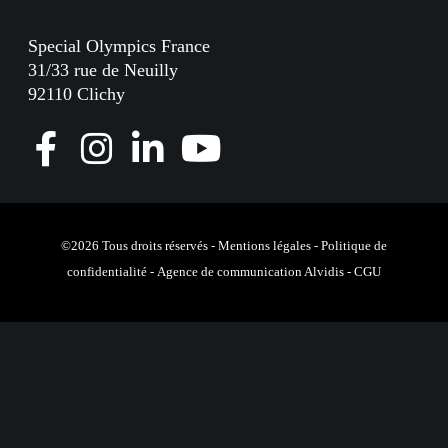
Special Olympics France
31/33 rue de Neuilly
92110 Clichy
F
I
L
Y
a
n
i
o
c
s
n
u
e
t
k
T
©2026 Tous droits réservés -
Mentions légales
-
Politique de
confidentialité
-
Agence de communication Alvidis
-
CGU
b
a
e
u
o
g
d
b
o
r
I
e
k
a
n
m