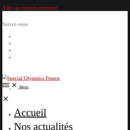
Aller au contenu principal
Suivez-nous
Facebook
Instagram
LinkedIn
YouTube
Open
Menu
Menu
Close
Accueil
Nos actualités