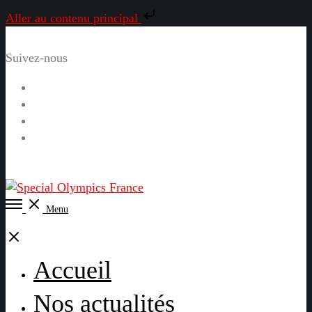
Aller au contenu principal
Suivez-nous
Facebook
Instagram
LinkedIn
YouTube
Open
Menu
Menu
Close
Accueil
Nos actualités