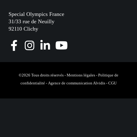
Special Olympics France
31/33 rue de Neuilly
92110 Clichy
F
I
L
Y
a
n
i
o
c
s
n
u
e
t
k
T
©2026 Tous droits réservés -
Mentions légales
-
Politique de
confidentialité
-
Agence de communication Alvidis
-
CGU
b
a
e
u
o
g
d
b
o
r
I
e
k
a
n
m