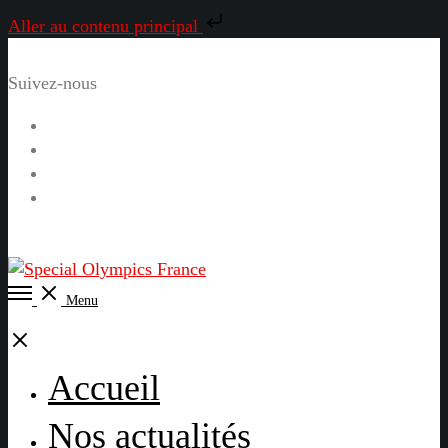
Aller au contenu principal
Suivez-nous
Facebook
Instagram
LinkedIn
YouTube
Open
Menu
Menu
Close
Accueil
Nos actualités