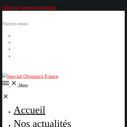
Aller au contenu principal
Suivez-nous
Facebook
Instagram
LinkedIn
YouTube
Open
Menu
Menu
Close
Accueil
Nos actualités