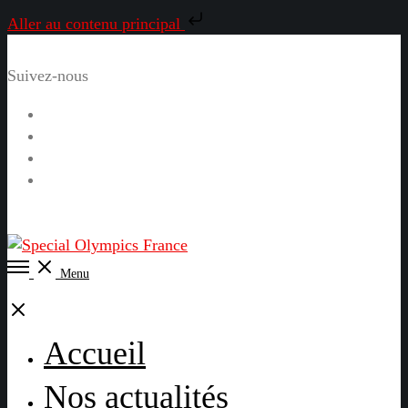
Aller au contenu principal
Suivez-nous
Facebook
Instagram
LinkedIn
YouTube
Open
Menu
Menu
Close
Accueil
Nos actualités