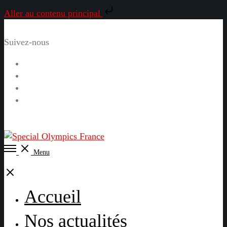
Aller au contenu principal
Suivez-nous
Facebook
Instagram
LinkedIn
YouTube
Open
Menu
Menu
Close
Accueil
Nos actualités