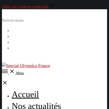
Aller au contenu principal
Suivez-nous
Facebook
Instagram
LinkedIn
YouTube
Open
Menu
Menu
Close
Accueil
Nos actualités