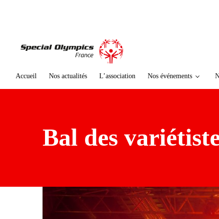
te
n
u
p
ri
n
ci
Accueil
Nos actualités
L’association
Nos événements
N
p
al
Bal des variétist