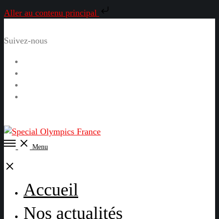
Aller au contenu principal
Suivez-nous
Facebook
Instagram
LinkedIn
YouTube
Open
Menu
Menu
Close
Accueil
Nos actualités