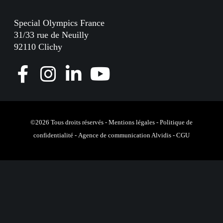
Special Olympics France
31/33 rue de Neuilly
92110 Clichy
F
I
L
Y
a
n
i
o
c
s
n
u
e
t
k
T
©2026 Tous droits réservés -
Mentions légales
-
Politique de
confidentialité
-
Agence de communication Alvidis
-
CGU
b
a
e
u
o
g
d
b
o
r
I
e
k
a
n
m