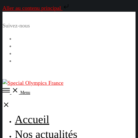
Aller au contenu principal
Suivez-nous
Facebook
Instagram
LinkedIn
YouTube
Open
Menu
Menu
Close
Accueil
Nos actualités