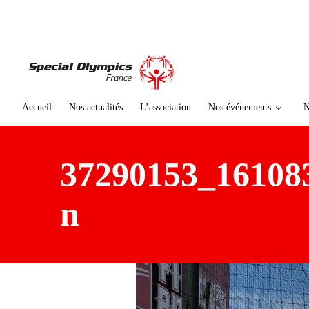
te
n
u
p
ri
n
ci
Accueil
Nos actualités
L’association
Nos événements
N
p
al
37290153_16108
n