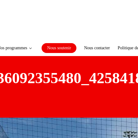
os programmes
Nous soutenir
Nous contacter
Politique d
36092355480_425841