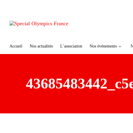
te
n
u
p
ri
n
ci
Accueil
Nos actualités
L’association
Nos événements
N
p
al
43685483442_c5