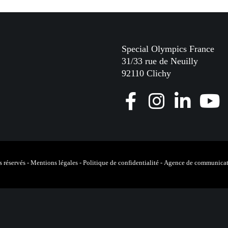
Special Olympics France
31/33 rue de Neuilly
92110 Clichy
F
I
L
Y
a
n
i
o
c
s
n
u
e
t
k
T
 réservés -
Mentions légales
-
Politique de confidentialité
-
Agence de communicat
b
a
e
u
o
g
d
b
o
r
I
e