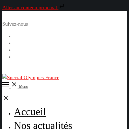
Aller au contenu principal
Suivez-nous
Facebook
Instagram
LinkedIn
YouTube
Open
Menu
Menu
Close
Accueil
Nos actualités