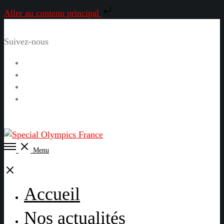
Aller au contenu principal
Suivez-nous
Facebook
Instagram
LinkedIn
YouTube
Open
Menu
Menu
Close
Accueil
Nos actualités