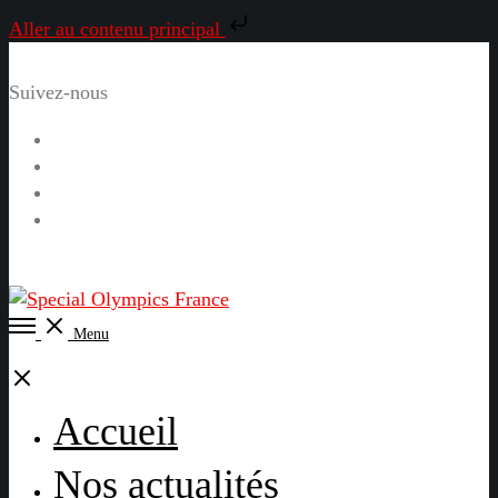
Aller au contenu principal
Suivez-nous
Facebook
Instagram
LinkedIn
YouTube
Open
Menu
Menu
Close
Accueil
Nos actualités