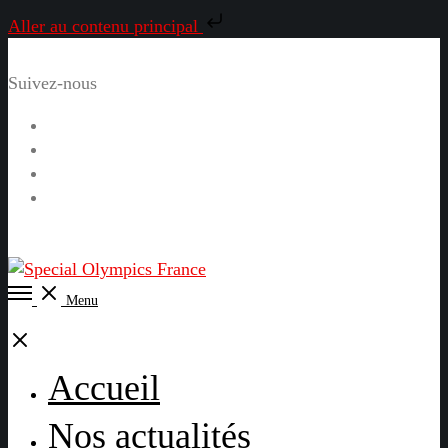
Aller au contenu principal
Suivez-nous
Facebook
Instagram
LinkedIn
YouTube
Open
Menu
Menu
Close
Accueil
Nos actualités