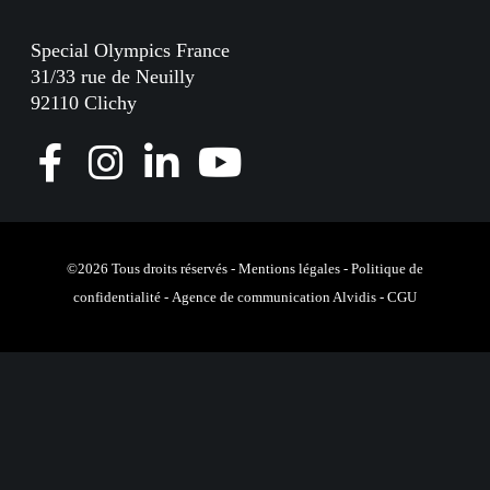
Special Olympics France
31/33 rue de Neuilly
92110 Clichy
F
I
L
Y
a
n
i
o
c
s
n
u
e
t
k
T
©2026 Tous droits réservés -
Mentions légales
-
Politique de
confidentialité
-
Agence de communication Alvidis
-
CGU
b
a
e
u
o
g
d
b
o
r
I
e
k
a
n
m