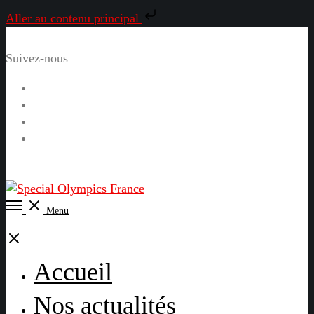
Aller au contenu principal
Suivez-nous
Facebook
Instagram
LinkedIn
YouTube
Open
Menu
Menu
Close
Accueil
Nos actualités