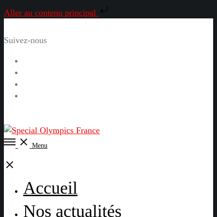
Aller au contenu principal
Suivez-nous
Facebook
Instagram
LinkedIn
YouTube
Open
Menu
Menu
Close
Accueil
Nos actualités