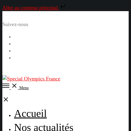
Aller au contenu principal
Suivez-nous
Facebook
Instagram
LinkedIn
YouTube
Open
Menu
Menu
Close
Accueil
Nos actualités