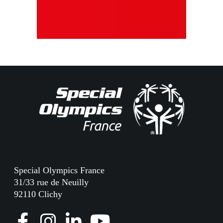
Special Olympics France
31/33 rue de Neuilly
92110 Clichy
F
I
L
Y