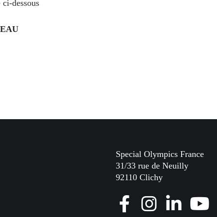
e ci-dessous
EAU
Special Olympics France
31/33 rue de Neuilly
92110 Clichy
F
I
L
Y