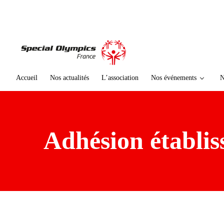
te
n
u
p
ri
n
ci
Accueil
Nos actualités
L’association
Nos événements
N
p
al
Adhésion établis