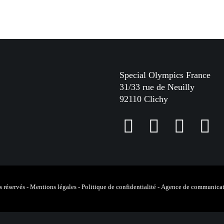
Special Olympics France
31/33 rue de Neuilly
92110 Clichy
F
I
L
Y
a
n
i
o
c
s
n
u
e
t
k
T
 réservés -
Mentions légales
-
Politique de confidentialité
-
Agence de communicat
b
a
e
u
o
g
d
b