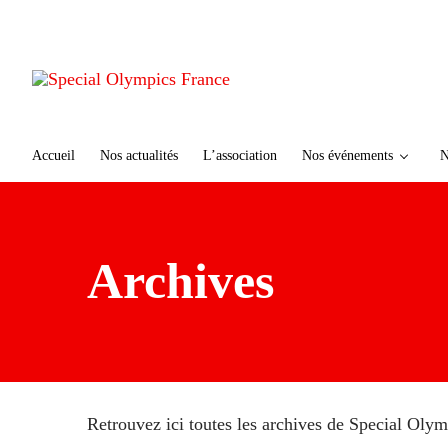
te
n
u
p
ri
n
ci
Accueil
Nos actualités
L’association
Nos événements
N
p
al
Archives
Retrouvez ici toutes les archives de Special Oly