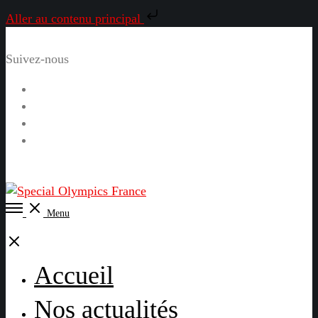
Aller au contenu principal
Suivez-nous
Facebook
Instagram
LinkedIn
YouTube
Open
Menu
Menu
Close
Accueil
Nos actualités