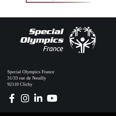
Special Olympics France
31/33 rue de Neuilly
92110 Clichy
F
I
L
Y
a
n
i
o