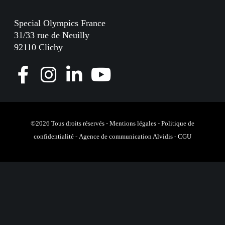
Special Olympics France
31/33 rue de Neuilly
92110 Clichy
F
I
L
Y
a
n
i
o
c
s
n
u
e
t
k
T
©2026 Tous droits réservés -
Mentions légales
-
Politique de
confidentialité
-
Agence de communication Alvidis
-
CGU
b
a
e
u
o
g
d
b
o
r
I
e
k
a
n
m