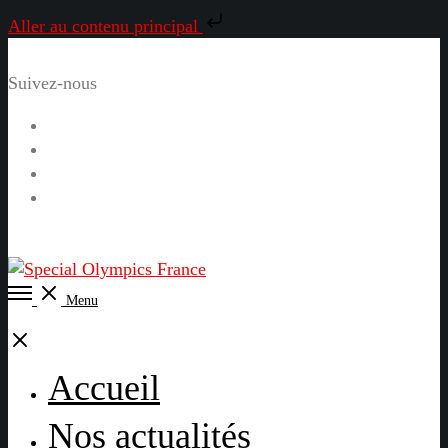
Aller au contenu principal
Suivez-nous
Facebook
Instagram
LinkedIn
YouTube
Open
Menu
Menu
Close
Accueil
Nos actualités