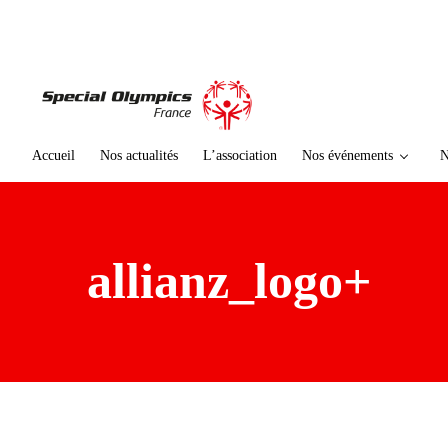
te
n
u
p
ri
n
ci
Accueil
Nos actualités
L’association
Nos événements
N
p
al
allianz_logo+