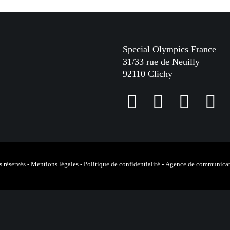
Special Olympics France
31/33 rue de Neuilly
92110 Clichy
F
I
L
Y
a
n
i
o
c
s
n
u
e
t
k
T
 réservés -
Mentions légales
-
Politique de confidentialité
-
Agence de communicat
b
a
e
u
o
g
d
b
o
r
I
e