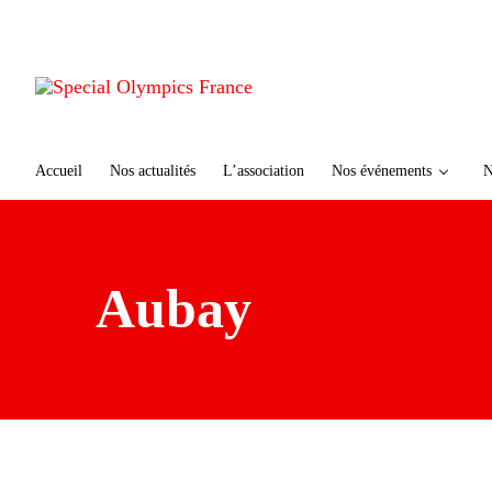
te
n
u
p
ri
n
ci
Accueil
Nos actualités
L’association
Nos événements
N
p
al
Aubay