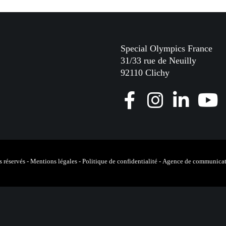
Special Olympics France
31/33 rue de Neuilly
92110 Clichy
F
I
L
Y
a
n
i
o
c
s
n
u
e
t
k
T
 réservés -
Mentions légales
-
Politique de confidentialité
-
Agence de communicat
b
a
e
u
o
g
d
b
o
r
I
e