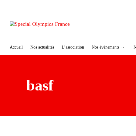
te
n
u
p
ri
n
ci
Accueil
Nos actualités
L’association
Nos événements
N
p
al
basf