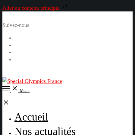
Aller au contenu principal
Suivez-nous
Facebook
Instagram
LinkedIn
YouTube
Open
Menu
Menu
Close
Accueil
Nos actualités