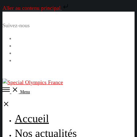
Aller au contenu principal
Suivez-nous
Facebook
Instagram
LinkedIn
YouTube
Open
Menu
Menu
Close
Accueil
Nos actualités