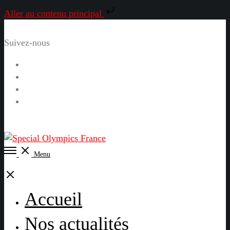
Aller au contenu principal
Suivez-nous
Facebook
Instagram
LinkedIn
YouTube
Open
Menu
Menu
Close
Accueil
Nos actualités