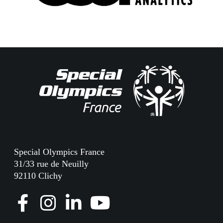
Special Olympics France
31/33 rue de Neuilly
92110 Clichy
F
I
L
Y
a
n
i
o